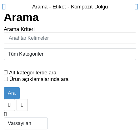
Arama
Arama - Etiket - Kompozit Dolgu
Arama
Arama Kriteri
Karşılaştır
Alışveriş
Listem (0)
€
Para Birimi
Para Birimi
Alt kategorilerde ara
Ürün açıklamalarında ara